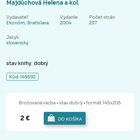
Majdúchová Helena a kol.
Vydavateľ
Vydanie
Počet strán
Ekonóm, Bratislava
2004
237
Jazyk
slovenský
stav knihy: dobrý
Kód: 149592
Brožovaná
väzba
• stav dobrý
• formát 145x205
2 €
DO KOŠÍKA