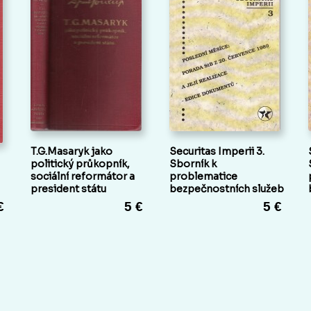
T.G.Masaryk jako
Securitas Imperii 3.
politický průkopník,
Sborník k
sociální reformátor a
problematice
president státu
bezpečnostních služeb
€
5 €
5 €