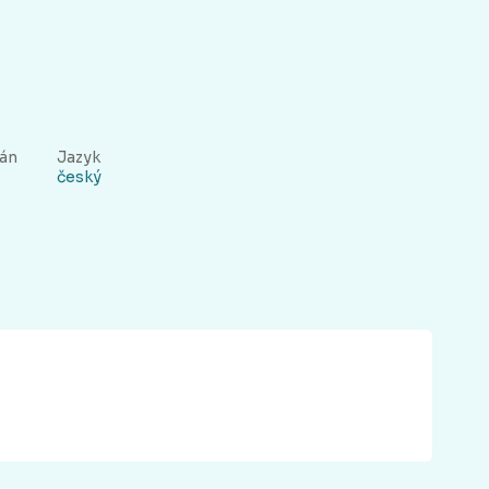
rán
Jazyk
český