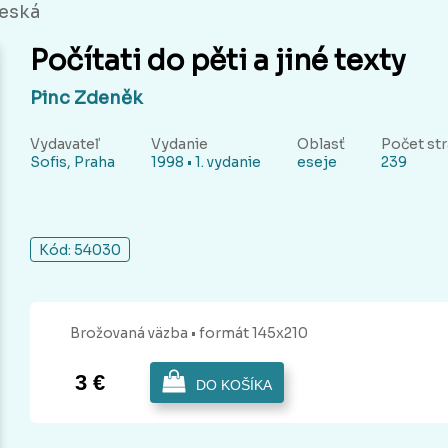
česká
Počítati do pěti a jiné texty
Pinc Zdeněk
Vydavateľ
Vydanie
Oblasť
Počet st
Sofis, Praha
1998 • 1. vydanie
eseje
239
Kód: 54030
Brožovaná
väzba
• formát 145x210
3 €
DO KOŠÍKA