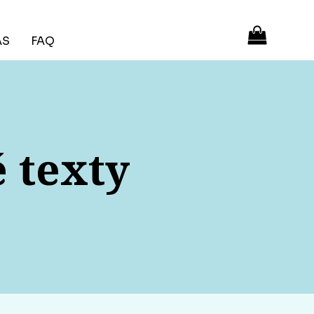
ÁS
FAQ
é texty