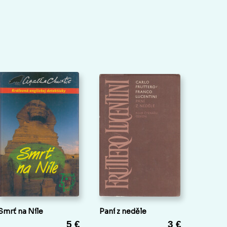
Smrť na Níle
Paní z neděle
5 €
3 €