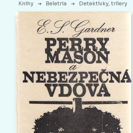
Knihy
Beletria
Detektívky, trilery
➔
➔