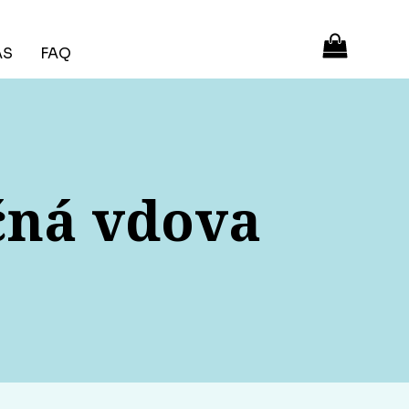
ÁS
FAQ
čná vdova