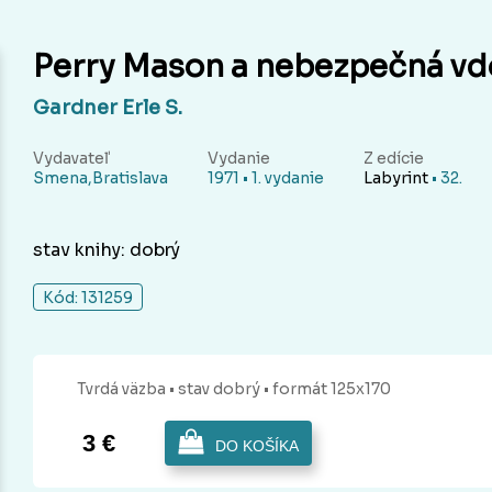
Perry Mason a nebezpečná vd
Gardner Erle S.
Vydavateľ
Vydanie
Z edície
Smena,Bratislava
1971 • 1. vydanie
Labyrint
• 32.
stav knihy: dobrý
Kód: 131259
Tvrdá
väzba
• stav dobrý
• formát 125x170
3 €
DO KOŠÍKA