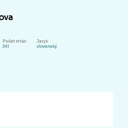
ova
Počet strán
Jazyk
241
slovenský