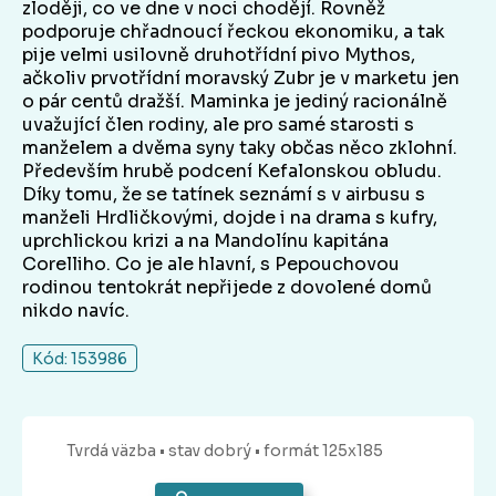
zloději, co ve dne v noci chodějí. Rovněž
podporuje chřadnoucí řeckou ekonomiku, a tak
pije velmi usilovně druhotřídní pivo Mythos,
ačkoliv prvotřídní moravský Zubr je v marketu jen
o pár centů dražší. Maminka je jediný racionálně
uvažující člen rodiny, ale pro samé starosti s
manželem a dvěma syny taky občas něco zklohní.
Především hrubě podcení Kefalonskou obludu.
Díky tomu, že se tatínek seznámí s v airbusu s
manželi Hrdličkovými, dojde i na drama s kufry,
uprchlickou krizi a na Mandolínu kapitána
Corelliho. Co je ale hlavní, s Pepouchovou
rodinou tentokrát nepřijede z dovolené domů
nikdo navíc.
Kód: 153986
Tvrdá
väzba
• stav dobrý
• formát 125x185