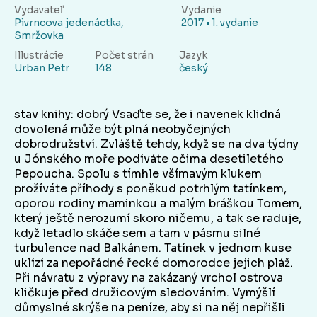
Vydavateľ
Vydanie
Pivrncova jedenáctka,
2017 • 1. vydanie
Smržovka
Illustrácie
Počet strán
Jazyk
Urban Petr
148
český
stav knihy: dobrý Vsaďte se, že i navenek klidná
dovolená může být plná neobyčejných
dobrodružství. Zvláště tehdy, když se na dva týdny
u Jónského moře podíváte očima desetiletého
Pepoucha. Spolu s tímhle všímavým klukem
prožíváte příhody s poněkud potrhlým tatínkem,
oporou rodiny maminkou a malým bráškou Tomem,
který ještě nerozumí skoro ničemu, a tak se raduje,
když letadlo skáče sem a tam v pásmu silné
turbulence nad Balkánem. Tatínek v jednom kuse
uklízí za nepořádné řecké domorodce jejich pláž.
Při návratu z výpravy na zakázaný vrchol ostrova
kličkuje před družicovým sledováním. Vymýšlí
důmyslné skrýše na peníze, aby si na něj nepřišli