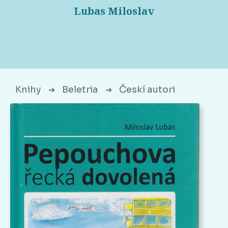
Lubas Miloslav
Knihy
Beletria
Českí autori
➔
➔