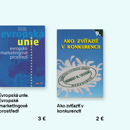
Evropská unie.
Evropské
marketingové
Ako zviťaziť v
prostředí
konkurencii
3 €
2 €