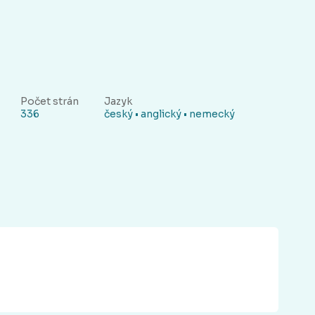
Počet strán
Jazyk
336
český • anglický • nemecký