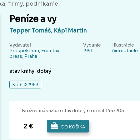
a, firmy, podnikanie
Peníze a vy
Tepper Tomáš, Kápl Martin
Vydavateľ
Vydanie
Illustrácie
Prospektrum, Econtax
1991
čiernobiele
press, Praha
stav knihy: dobrý
Kód: 122953
Brožovaná
väzba
• stav dobrý
• formát 145x205
2 €
DO KOŠÍKA