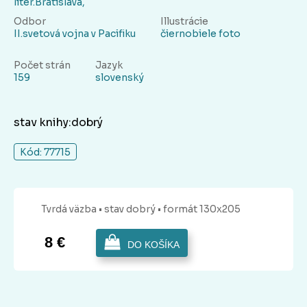
liter.Bratislava,
Odbor
Illustrácie
II.svetová vojna v Pacifiku
čiernobiele foto
Počet strán
Jazyk
159
slovenský
stav knihy:dobrý
Kód: 77715
Tvrdá
väzba
• stav dobrý
• formát 130x205
8 €
DO KOŠÍKA