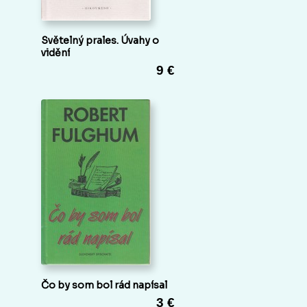
Světelný prales. Úvahy o
vidění
9 €
Čo by som bol rád napísal
3 €