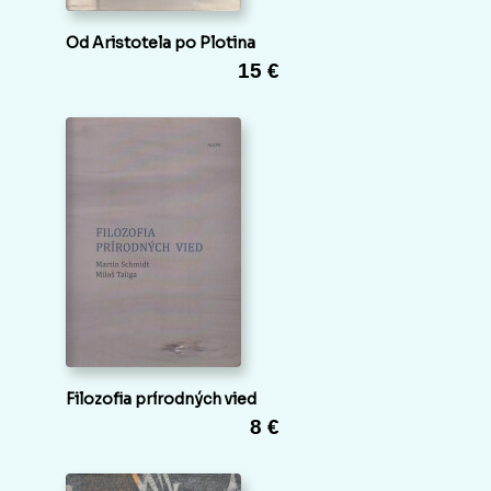
Od Aristotela po Plotina
15 €
Filozofia prírodných vied
8 €