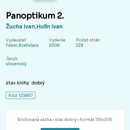
Panoptikum 2.
Žucha Ivan,Hulín Ivan
Vydavateľ
Vydanie
Počet strán
Faber,Bratislava
2008
229
Jazyk
slovenský
stav knihy: dobrý
Kód: 123857
Brožovaná
väzba
• stav dobrý
• formát 125x205