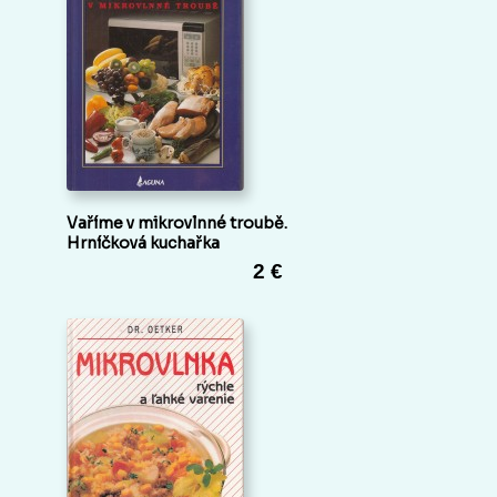
Vaříme v mikrovlnné troubě.
Hrníčková kuchařka
2 €