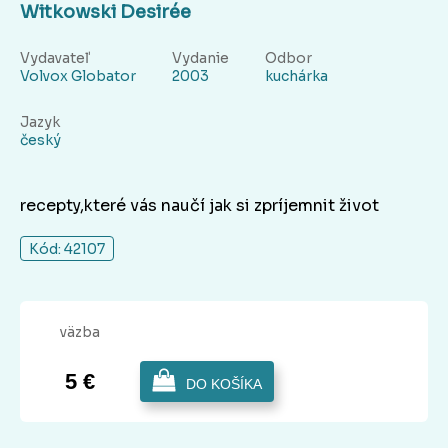
Witkowski Desirée
Vydavateľ
Vydanie
Odbor
Volvox Globator
2003
kuchárka
Jazyk
český
recepty,které vás naučí jak si zpríjemnit život
Kód: 42107
väzba
5 €
DO KOŠÍKA