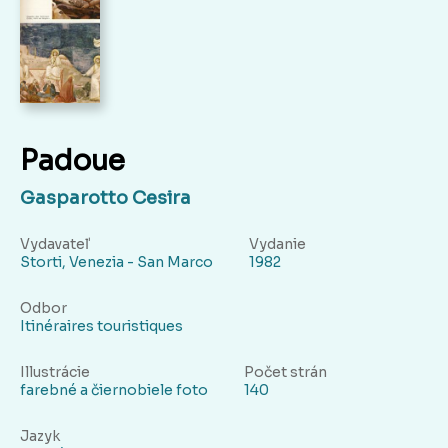
Padoue
Gasparotto Cesira
Vydavateľ
Vydanie
Storti, Venezia - San Marco
1982
Odbor
Itinéraires touristiques
Illustrácie
Počet strán
farebné a čiernobiele foto
140
Jazyk