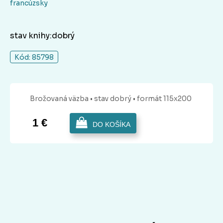
francúzsky
stav knihy:dobrý
Kód: 85798
Brožovaná
väzba
• stav dobrý
• formát 115x200
1 €
DO KOŠÍKA