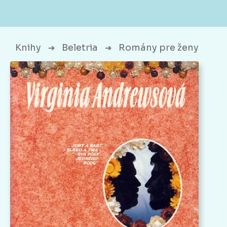
Knihy
Beletria
Romány pre ženy
➔
➔