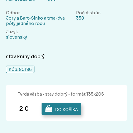
Odbor
Počet strán
Jory a Bart-Slnko a tma-dva
358
póly jedného rodu
Jazyk
slovenský
stav knihy:dobrý
Kód: 80186
Tvrdá
väzba
• stav dobrý
• formát 135x205
2 €
DO KOŠÍKA