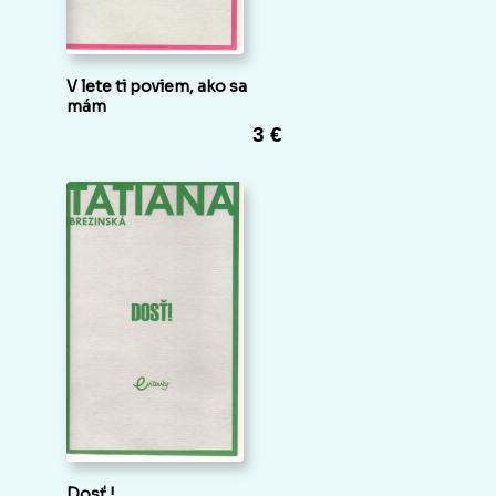
V lete ti poviem, ako sa
mám
3 €
Dosť !