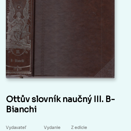
Ottův slovník naučný III. B-
Bianchi
Vydavateľ
Vydanie
Z edície