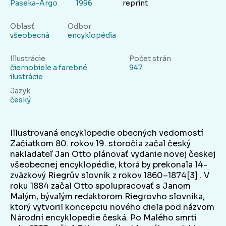
Paseka-Argo
1996
reprint
Oblasť
Odbor
všeobecná
encyklopédia
Illustrácie
Počet strán
čiernobiele a farebné
947
ilustrácie
Jazyk
český
Illustrovaná encyklopedie obecných vedomostí
Začiatkom 80. rokov 19. storočia začal český
nakladateľ Jan Otto plánovať vydanie novej českej
všeobecnej encyklopédie, ktorá by prekonala 14-
zväzkový Riegrův slovník z rokov 1860–1874[3] . V
roku 1884 začal Otto spolupracovať s Janom
Malým, bývalým redaktorom Riegrovho slovníka,
ktorý vytvoril koncepciu nového diela pod názvom
Národní encyklopedie česká. Po Malého smrti