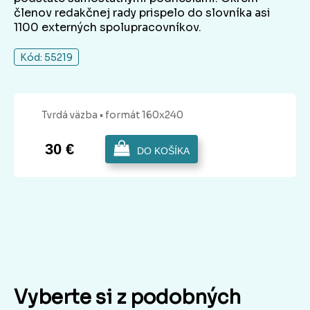
členov redakčnej rady prispelo do slovníka asi
1100 externých spolupracovníkov.
Kód: 55219
Tvrdá
väzba
• formát 160x240
30 €
DO KOŠÍKA
Vyberte si z podobných