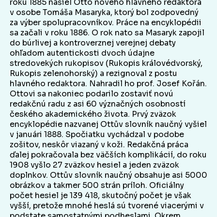
roku 1885 našiel Otto nového hlavného redaktora
v osobe Tomáša Masaryka, ktorý bol zodpovedný
za výber spolupracovníkov. Práce na encyklopédii
sa začali v roku 1886. O rok nato sa Masaryk zapojil
do búrlivej a kontroverznej verejnej debaty
ohľadom autentickosti dvoch údajne
stredovekých rukopisov (Rukopis královédvorský,
Rukopis zelenohorský) a rezignoval z postu
hlavného redaktora. Nahradil ho prof. Josef Kořán.
Ottovi sa nakoniec podarilo zostaviť novú
redakčnú radu z asi 60 význačných osobností
českého akademického života. Prvý zväzok
encyklopédie nazvanej Ottův slovník naučný vyšiel
v januári 1888. Spočiatku vychádzal v podobe
zošitov, neskôr viazaný v koži. Redakčná práca
ďalej pokračovala bez väčších komplikácií, do roku
1908 vyšlo 27 zväzkov hesiel a jeden zväzok
doplnkov. Ottův slovník naučný obsahuje asi 5000
obrázkov a takmer 500 strán príloh. Oficiálny
počet hesiel je 139 418, skutočný počet je však
vyšší, pretože mnohé heslá sú tvorené viacerými v
podstate samostatnými podheslami. Okrem