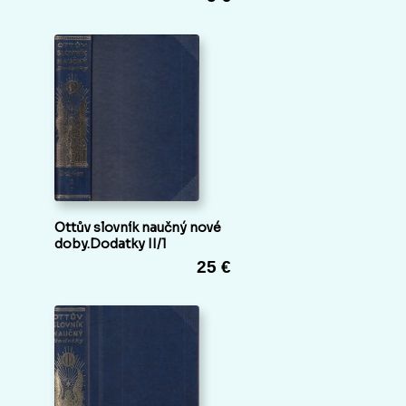
Ottův slovník naučný nové
doby.Dodatky II/1
25 €