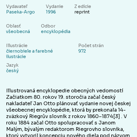
Vydavateľ
Vydanie
Z edície
Paseka-Argo
1996
reprint
Oblasť
Odbor
všeobecná
encyklopédia
Illustrácie
Počet strán
čiernobiele a farebné
972
ilustrácie
Jazyk
český
Illustrovaná encyklopedie obecných vedomostí
Začiatkom 80. rokov 19. storočia začal český
nakladateľ Jan Otto plánovať vydanie novej českej
všeobecnej encyklopédie, ktorá by prekonala 14-
zväzkový Riegrův slovník z rokov 1860–1874[3] . V
roku 1884 začal Otto spolupracovať s Janom
Malým, bývalým redaktorom Riegrovho slovníka,
ktorý vytvoril koncepciu nového diela pod názvom