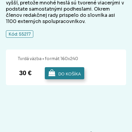
vyšší, pretože mnohé heslá sú tvorené viacerými v
podstate samostatnými podheslami. Okrem
členov redakčnej rady prispelo do slovníka asi
1100 externých spolupracovníkov.
Kód: 55217
Tvrdá
väzba
• formát 160x240
30 €
DO KOŠÍKA