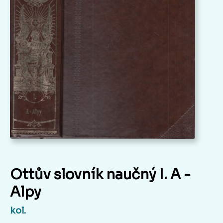
Ottův slovník naučný I. A -
Alpy
kol.