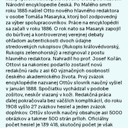
Národní encyklopedie česká. Po Malého smrti
roku 1885 našiel Otto nového hlavného redaktora
v osobe Tomáša Masaryka, ktorý bol zodpovedný
za výber spolupracovníkov. Práce na encyklopédii
sa začali v roku 1886. O rok nato sa Masaryk zapojil
do búrlivej a kontroverznej verejnej debaty
ohľadom autentickosti dvoch údajne
stredovekých rukopisov (Rukopis královédvorský,
Rukopis zelenohorský) a rezignoval z postu
hlavného redaktora. Nahradil ho prof. Josef Kořán.
Ottovi sa nakoniec podarilo zostaviť novú
redakčnú radu z asi 60 význačných osobností
českého akademického života. Prvý zväzok
encyklopédie nazvanej Ottův slovník naučný vyšiel
v januári 1888. Spočiatku vychádzal v podobe
zošitov, neskôr viazaný v koži. Redakčná práca
ďalej pokračovala bez väčších komplikácií, do roku
1908 vyšlo 27 zväzkov hesiel a jeden zväzok
doplnkov. Ottův slovník naučný obsahuje asi 5000
obrázkov a takmer 500 strán príloh. Oficiálny
počet hesiel je 139 418, skutočný počet je však