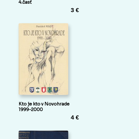
4.časť
3 €
Kto je kto v Novohrade
1999-2000
4 €