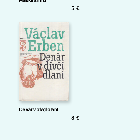
Maska smrti
5 €
Denár v dívčí dlani
3 €