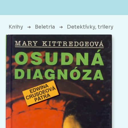
Knihy
Beletria
Detektívky, trilery
➔
➔