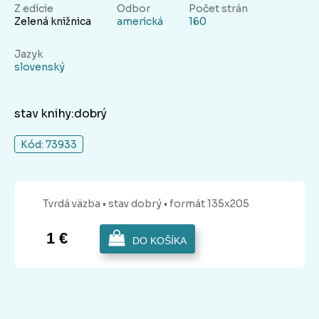
Z edície
Odbor
Počet strán
Zelená knižnica
americká
160
Jazyk
slovenský
stav knihy:dobrý
Kód: 73933
Tvrdá
väzba
• stav dobrý
• formát 135x205
1 €
DO KOŠÍKA