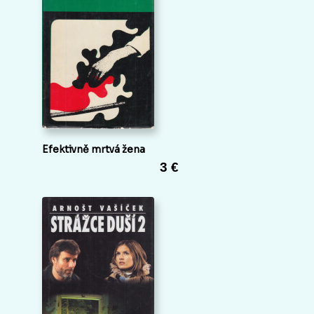
Efektivně mrtvá žena
3 €