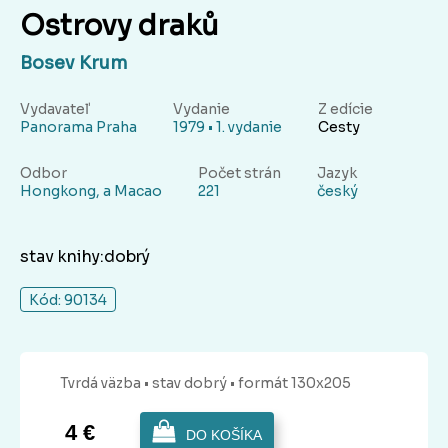
Ostrovy draků
Bosev Krum
Vydavateľ
Vydanie
Z edície
Panorama Praha
1979 • 1. vydanie
Cesty
Odbor
Počet strán
Jazyk
Hongkong, a Macao
221
český
stav knihy:dobrý
Kód: 90134
Tvrdá
väzba
• stav dobrý
• formát 130x205
4 €
DO KOŠÍKA