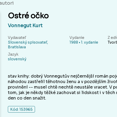
autori
Ostré očko
Vonnegut Kurt
Vydavateľ
Vydanie
Z edí
Slovenský spisovateľ,
1988 • 1. vydanie
Tvor
Bratislava
Jazyk
slovenský
stav knihy: dobrý Vonnegutův nejčernější román poj
náhodou zastřelil těhotnou ženu a v pozdějším životě
provinění -- musel chtě nechtě neustále vracet. V p
tom, jak je někdy těžké zachovat si lidskost i v těch
den co den snažit.
Kód: 153965