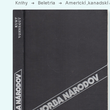
Knihy
Beletria
Americkí ,kanadskí 
➔
➔