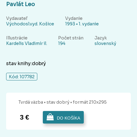
Pavlát Leo
Vydavateľ
Vydanie
Východosl.vyd. Košice
1993 • 1. vydanie
Illustrácie
Počet strán
Jazyk
Kardelis Vladimír il.
194
slovenský
stav knihy:dobrý
Kód: 107782
Tvrdá
väzba
• stav dobrý
• formát 210x295
3 €
DO KOŠÍKA