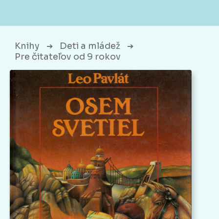
Knihy
Deti a mládež
➔
➔
Pre čitateľov od 9 rokov