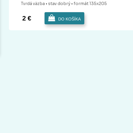
Tvrdá
väzba
• stav dobrý
• formát 135x205
2 €
DO KOŠÍKA