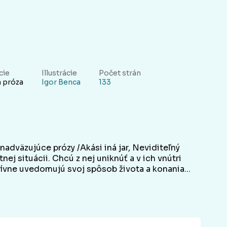
cie
Illustrácie
Počet strán
 próza
Igor Benca
133
nadväzujúce prózy /Akási iná jar, Neviditeľný
nej situácii. Chcú z nej uniknúť a v ich vnútri
ívne uvedomujú svoj spôsob života a konania...