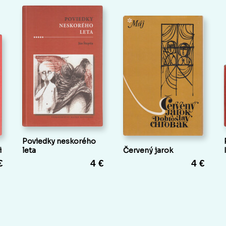
Poviedky neskorého
i
leta
Červený jarok
€
4 €
4 €