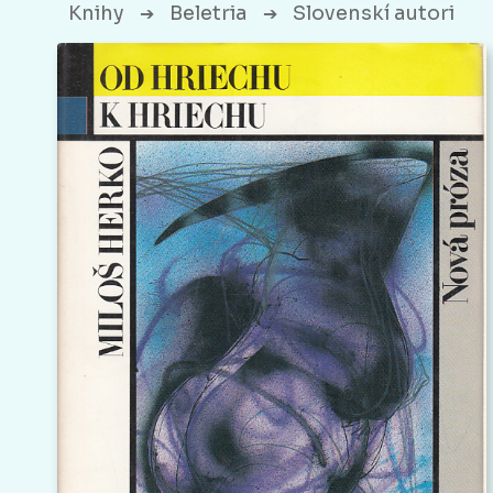
Knihy
Beletria
Slovenskí autori
➔
➔