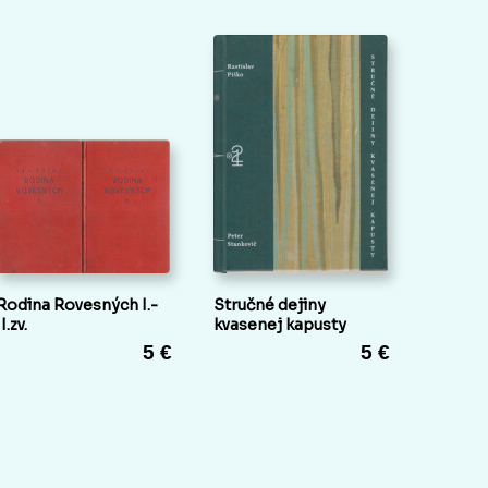
Rodina Rovesných I.-
Stručné dejiny
II.zv.
kvasenej kapusty
5 €
5 €