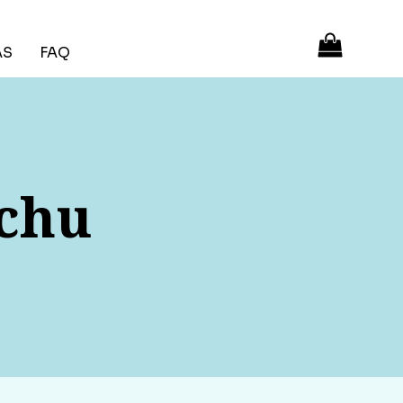
ÁS
FAQ
echu