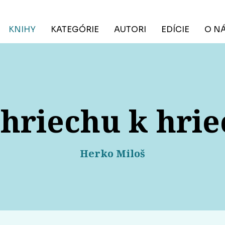
KNIHY
KATEGÓRIE
AUTORI
EDÍCIE
O N
hriechu k hri
Herko Miloš