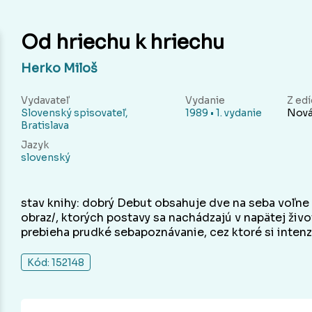
Od hriechu k hriechu
Herko Miloš
Vydavateľ
Vydanie
Z edí
Slovenský spisovateľ,
1989 • 1. vydanie
Nová
Bratislava
Jazyk
slovenský
stav knihy: dobrý Debut obsahuje dve na seba voľne 
obraz/, ktorých postavy sa nachádzajú v napätej život
prebieha prudké sebapoznávanie, cez ktoré si intenz
Kód: 152148