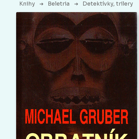
Knihy
Beletria
Detektívky, trilery
➔
➔