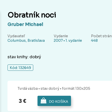
Obratník noci
Gruber Michael
Vydavateľ
Vydanie
Počet strán
Columbus, Bratislava
2007 • 1. vydanie
448
stav knihy: dobrý
Kód: 132649
Tvrdá
väzba
• stav dobrý
• formát 130x205
3 €
DO KOŠÍKA