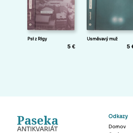
Psi z Rigy
Usměvavý muž
5 €
5 
Paseka
Odkazy
Domov
ANTIKVARIÁT