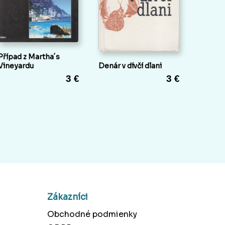
Případ z Martha´s
Vineyardu
Denár v dívčí dlani
3 €
3 €
Zákazníci
Obchodné podmienky