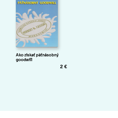
Ako získať päťnásobný
goodwill
2 €