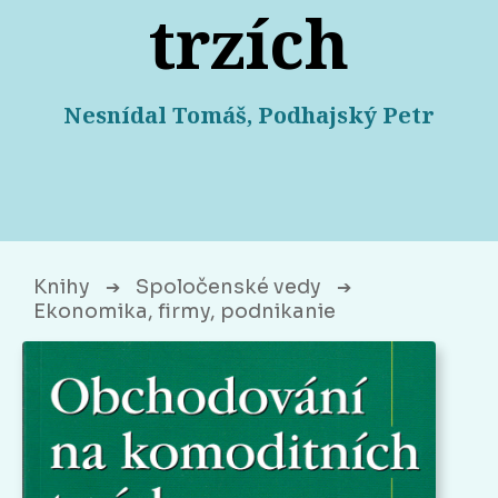
trzích
Nesnídal Tomáš, Podhajský Petr
Knihy
Spoločenské vedy
➔
➔
Ekonomika, firmy, podnikanie