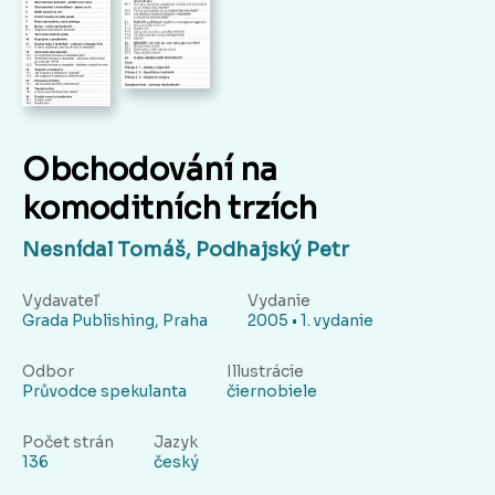
Obchodování na
komoditních trzích
Nesnídal Tomáš, Podhajský Petr
Vydavateľ
Vydanie
Grada Publishing, Praha
2005 • 1. vydanie
Odbor
Illustrácie
Průvodce spekulanta
čiernobiele
Počet strán
Jazyk
136
český