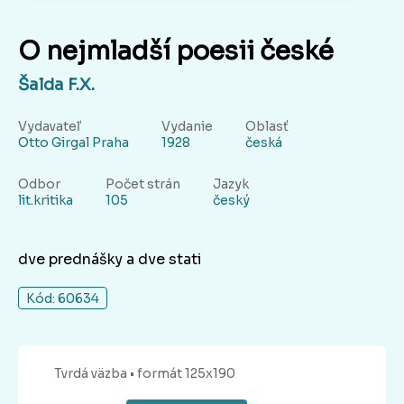
O nejmladší poesii české
Šalda F.X.
Vydavateľ
Vydanie
Oblasť
Otto Girgal Praha
1928
česká
Odbor
Počet strán
Jazyk
lit.kritika
105
český
dve prednášky a dve stati
Kód: 60634
Tvrdá
väzba
• formát 125x190