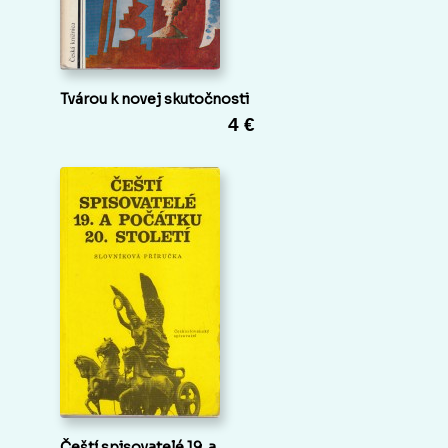
Tvárou k novej skutočnosti
4 €
Čeští spisovatelé 19. a