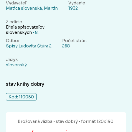
Vydavateľ
Vydanie
Matica slovenská, Martin
1932
Z edície
Diela spisovateľov
slovenských
• 8.
Odbor
Počet strán
Spisy Ľudovíta Štúra 2
268
Jazyk
slovenský
stav knihy:dobrý
Kód: 110050
Brožovaná
väzba
• stav dobrý
• formát 120x190