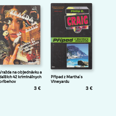
Vražda na objednávku a
dalších 42 kriminálnych
Případ z Martha´s
príbehov
Vineyardu
3 €
3 €