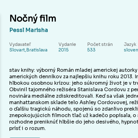
Nočný film
Pessl Marisha
Vydavateľ
Vydanie
Počet strán
Jazyk
Slovart,Bratislava
2015
533
slove
stav knihy: výborný Román mladej americkej autorky
amerických denníkov za najlepšiu knihu roku 2013. 
hlbokou osobnou krízou: jeho súkromný život je v tr
Obvinil tajomného režiséra Stanislava Cordovu z per
novinára mediálne zdiskreditovali. Keď sa však jedn
manhattanskom sklade telo Ashley Cordovovej, reži
o ďalšiu tragickú náhodu, spojenú so zdanlivo pre
znepokojujúcich filmoch tlač už kadečo popísala, o
rozhodne preniknúť hlbšie do jeho desivého, hypnoti
prísť i o rozum.