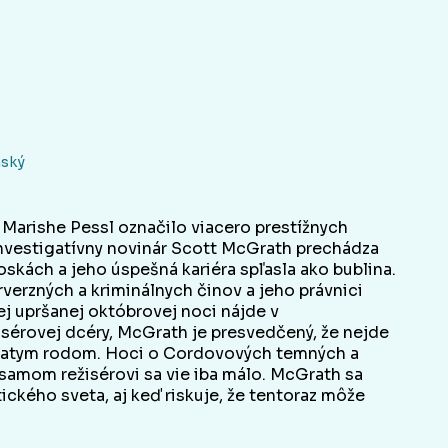
nský
 Marishe Pessl označilo viacero prestížnych
Investigatívny novinár Scott McGrath prechádza
oskách a jeho úspešná kariéra spľasla ako bublina.
verzných a kriminálnych činov a jeho právnici
ej upršanej októbrovej noci nájde v
sérovej dcéry, McGrath je presvedčený, že nejde
kliatym rodom. Hoci o Cordovových temných a
 samom režisérovi sa vie iba málo. McGrath sa
ckého sveta, aj keď riskuje, že tentoraz môže