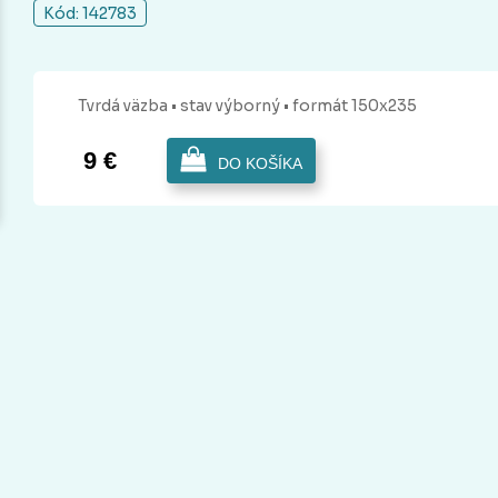
Kód: 142783
Tvrdá
väzba
• stav výborný
• formát 150x235
9 €
DO KOŠÍKA