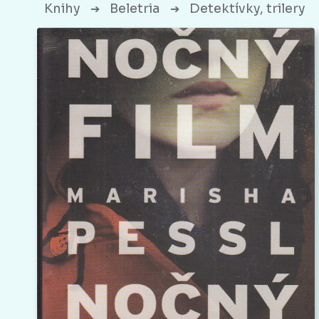
Knihy
Beletria
Detektívky, trilery
➔
➔