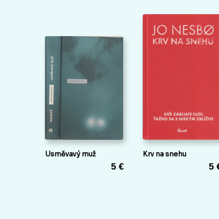
Usměvavý muž
Krv na snehu
5 €
5 