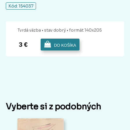
Kód: 154037
Tvrdá
väzba
• stav dobrý
• formát 140x205
3 €
DO KOŠÍKA
Vyberte si z podobných