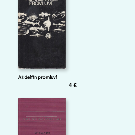
Až delfín promluví
4 €