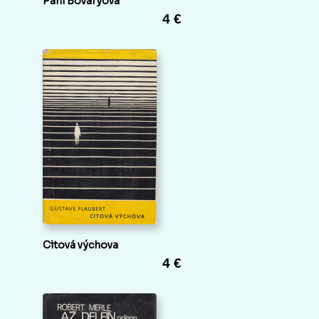
Paní Bovaryová
4 €
Citová výchova
4 €