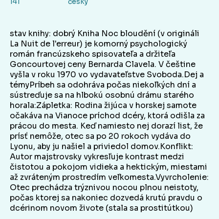
141
český
stav knihy: dobrý Kniha Noc bloudění (v origináli
La Nuit de l'erreur) je komorný psychologický
román francúzskeho spisovateľa a držiteľa
Goncourtovej ceny Bernarda Clavela. V češtine
vyšla v roku 1970 vo vydavateľstve Svoboda.Dej a
témyPríbeh sa odohráva počas niekoľkých dní a
sústreďuje sa na hlbokú osobnú drámu starého
horala:Zápletka: Rodina žijúca v horskej samote
očakáva na Vianoce príchod dcéry, ktorá odišla za
prácou do mesta. Keď namiesto nej dorazí list, že
prísť nemôže, otec sa po 20 rokoch vydáva do
Lyonu, aby ju našiel a priviedol domov.Konflikt:
Autor majstrovsky vykresľuje kontrast medzi
čistotou a pokojom vidieka a hektickým, miestami
až zvráteným prostredím veľkomesta.Vyvrcholenie:
Otec prechádza trýznivou nocou plnou neistoty,
počas ktorej sa nakoniec dozvedá krutú pravdu o
dcérinom novom živote (stala sa prostitútkou)