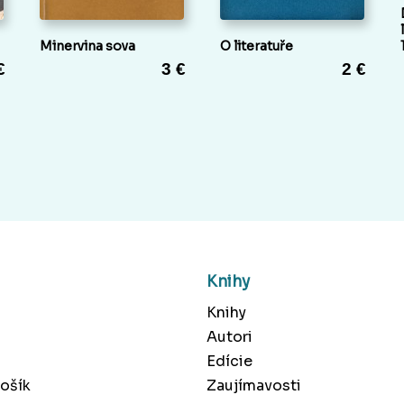
Minervina sova
O literatuře
€
3 €
2 €
Knihy
Knihy
Autori
Edície
ošík
Zaujímavosti