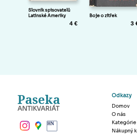
Slovník spisovatelů
Latinské Ameriky
Boje o zítřek
4 €
3 
Paseka
Odkazy
Domov
ANTIKVARIÁT
O nás
BANSKÁ BYSTRICA
Kategórie
Nákupný k