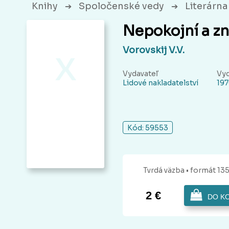
Knihy
Spoločenské vedy
Literárna 
➔
➔
Nepokojní a z
x
Vorovskij V.V.
Vydavateľ
Vy
Lidové nakladatelství
197
Kód: 59553
Tvrdá
väzba
• formát 13
2 €
DO K