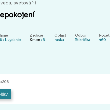
veda, svetová lit.
nepokojení
danie
Z edície
Oblasť
Odbor
Počet
6 • 1. vydanie
Kmen
• 8.
ruská
lit.kritika
460
5x205
OŠÍKA