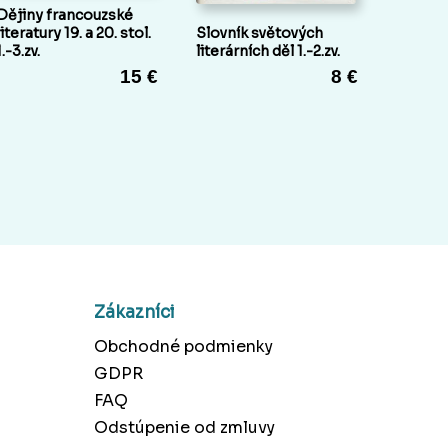
Dějiny francouzské
literatury 19. a 20. stol.
Slovník světových
1.-3.zv.
literárních děl 1.-2.zv.
15 €
8 €
Zákazníci
Obchodné podmienky
GDPR
FAQ
Odstúpenie od zmluvy