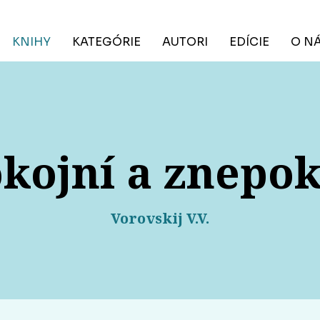
KNIHY
KATEGÓRIE
AUTORI
EDÍCIE
O N
kojní a znepok
Vorovskij V.V.