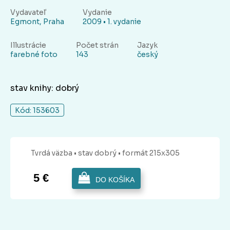
Vydavateľ
Vydanie
Egmont, Praha
2009 • 1. vydanie
Illustrácie
Počet strán
Jazyk
farebné foto
143
český
stav knihy: dobrý
Kód: 153603
Tvrdá
väzba
• stav dobrý
• formát 215x305
5 €
DO KOŠÍKA