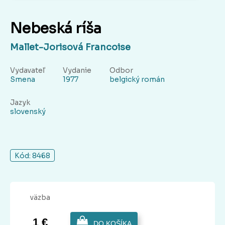
Nebeská ríša
Mallet-Jorisová Francoise
Vydavateľ
Vydanie
Odbor
Smena
1977
belgický román
Jazyk
slovenský
Kód: 8468
väzba
1 €
DO KOŠÍKA