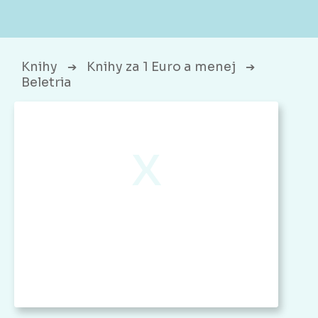
Knihy
Knihy za 1 Euro a menej
➔
➔
Beletria
x