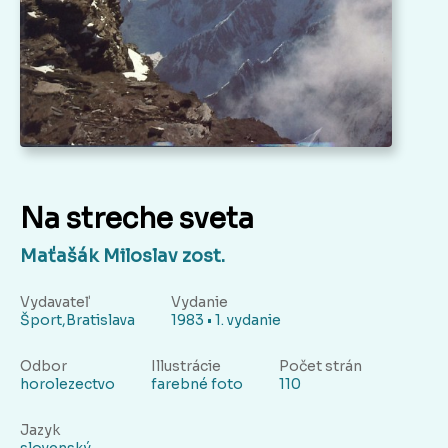
Na streche sveta
Maťašák Miloslav zost.
Vydavateľ
Vydanie
Šport,Bratislava
1983 • 1. vydanie
Odbor
Illustrácie
Počet strán
horolezectvo
farebné foto
110
Jazyk