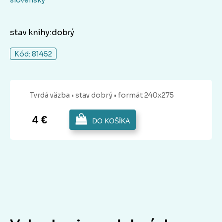
slovenský
stav knihy:dobrý
Kód: 81452
Tvrdá
väzba
• stav dobrý
• formát 240x275
4 €
DO KOŠÍKA