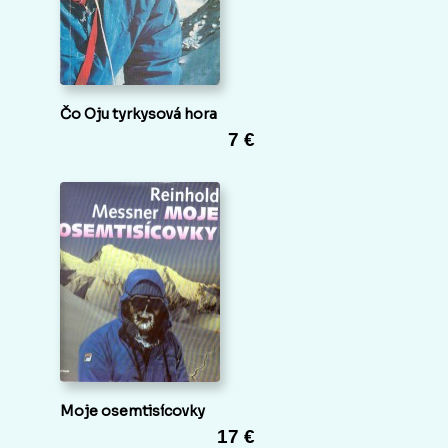
Čo Oju tyrkysová hora
7 €
Moje osemtisícovky
17 €