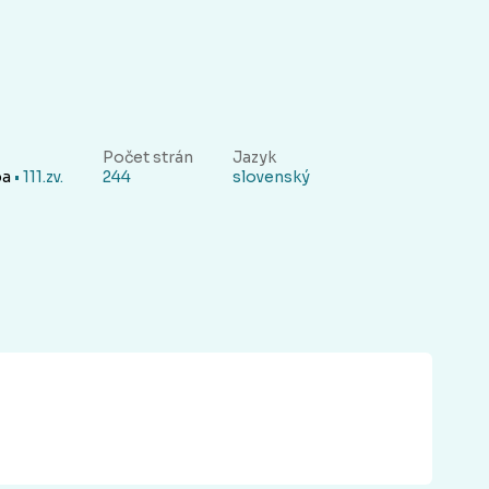
Počet strán
Jazyk
ba
• 111.zv.
244
slovenský