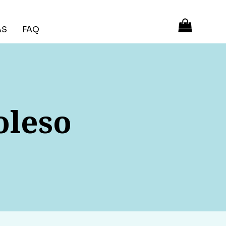
ÁS
FAQ
oleso