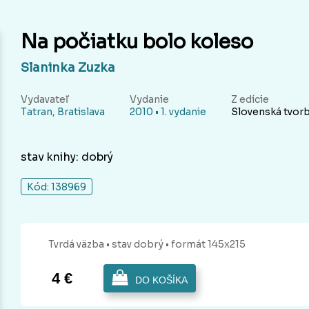
Na počiatku bolo koleso
Slaninka Zuzka
Vydavateľ
Vydanie
Z edície
Tatran, Bratislava
2010 • 1. vydanie
Slovenská tvor
stav knihy: dobrý
Kód: 138969
Tvrdá
väzba
• stav dobrý
• formát 145x215
4 €
DO KOŠÍKA