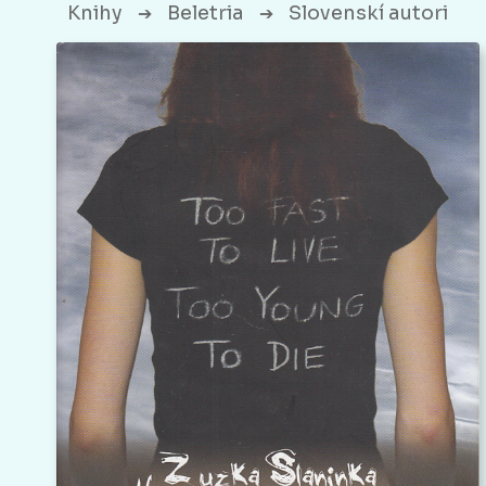
Knihy
Beletria
Slovenskí autori
➔
➔