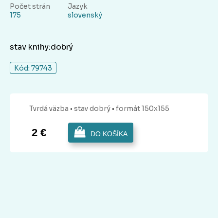
Počet strán
Jazyk
175
slovenský
stav knihy:dobrý
Kód: 79743
Tvrdá
väzba
• stav dobrý
• formát 150x155
2 €
DO KOŠÍKA