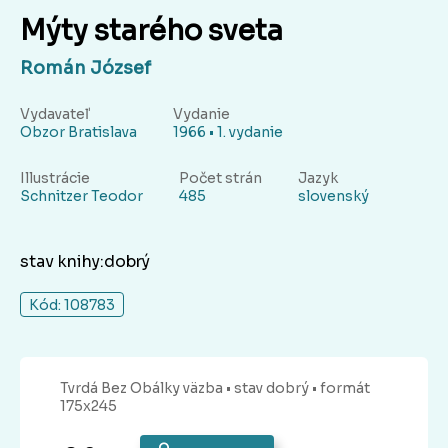
Mýty starého sveta
Román József
Vydavateľ
Vydanie
Obzor Bratislava
1966 • 1. vydanie
Illustrácie
Počet strán
Jazyk
Schnitzer Teodor
485
slovenský
stav knihy:dobrý
Kód: 108783
Tvrdá Bez Obálky
väzba
• stav dobrý
• formát
175x245