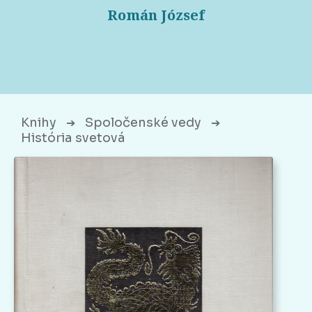
Román József
Knihy
Spoločenské vedy
➔
➔
História svetová