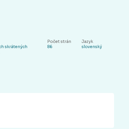
Počet strán
Jazyk
ých skrátených
86
slovenský