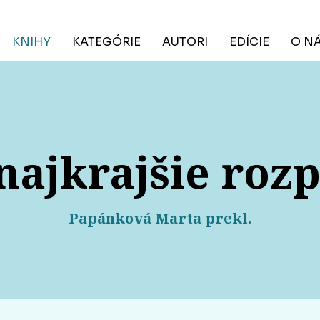
KNIHY
KATEGÓRIE
AUTORI
EDÍCIE
O N
najkrajšie roz
Papánková Marta prekl.