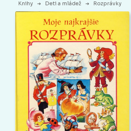
Knihy
Deti a mládež
Rozprávky
➔
➔