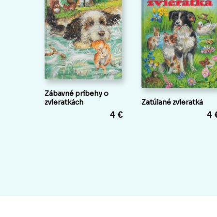
Zábavné príbehy o
zvieratkách
Zatúlané zvieratká
4 €
4 