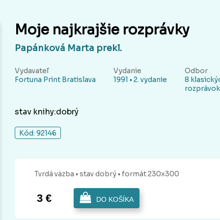
Moje najkrajšie rozprávky
Papánková Marta prekl.
Vydavateľ
Vydanie
Odbor
Fortuna Print Bratislava
1991 • 2. vydanie
8 klasick
rozprávok
stav knihy:dobrý
Kód: 92146
Tvrdá
väzba
• stav dobrý
• formát 230x300
3 €
DO KOŠÍKA