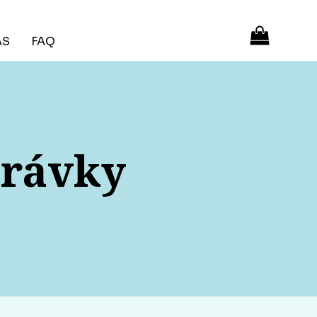
ÁS
FAQ
právky