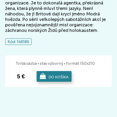
organizace. Je to dokonalá agentka, překrásná
žena, která plynně mluví třemi jazyky. Není
náhodou, že jí Britové dají krycí jméno Modrá
hvězda. Po sérii velkolepých sabotážních akcí je
pověřena nejvýznamnější misí organizace:
záchranou norských Židů před holokaustem.
Kód: 148185
Tvrdá
väzba
• stav výborný
• formát 150x210
5 €
DO KOŠÍKA