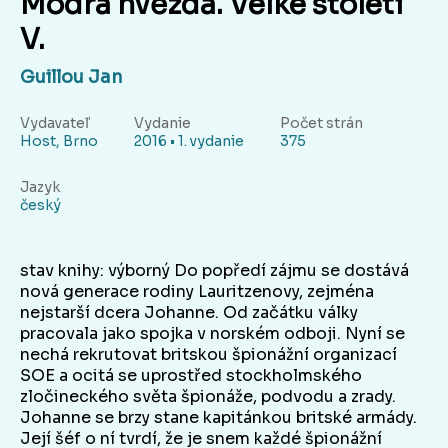
Modrá hvězda. Velké století
V.
Guillou Jan
Vydavateľ
Vydanie
Počet strán
Host, Brno
2016 • 1. vydanie
375
Jazyk
český
stav knihy: výborný Do popředí zájmu se dostává
nová generace rodiny Lauritzenovy, zejména
nejstarší dcera Johanne. Od začátku války
pracovala jako spojka v norském odboji. Nyní se
nechá rekrutovat britskou špionážní organizací
SOE a ocitá se uprostřed stockholmského
zločineckého světa špionáže, podvodu a zrady.
Johanne se brzy stane kapitánkou britské armády.
Její šéf o ní tvrdí, že je snem každé špionážní