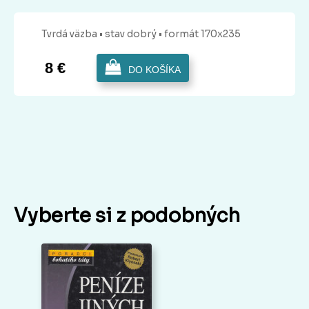
Tvrdá
väzba
• stav dobrý
• formát 170x235
8 €
DO KOŠÍKA
Vyberte si z podobných