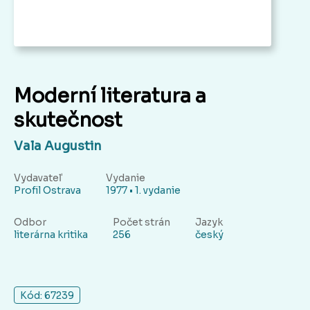
Moderní literatura a
skutečnost
Vala Augustin
Vydavateľ
Vydanie
Profil Ostrava
1977 • 1. vydanie
Odbor
Počet strán
Jazyk
literárna kritika
256
český
Kód: 67239