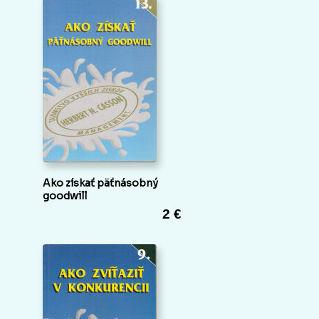
Ako získať päťnásobný
goodwill
2 €