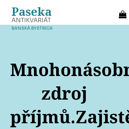
Paseka
ANTIKVARIÁT
BANSKÁ BYSTRICA
Mnohonásob
zdroj
příjmů.Zajist