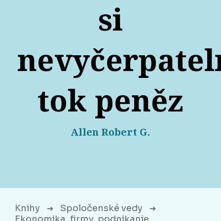
si
nevyčerpatel
tok peněz
Allen Robert G.
Knihy
Spoločenské vedy
➔
➔
Ekonomika, firmy, podnikanie