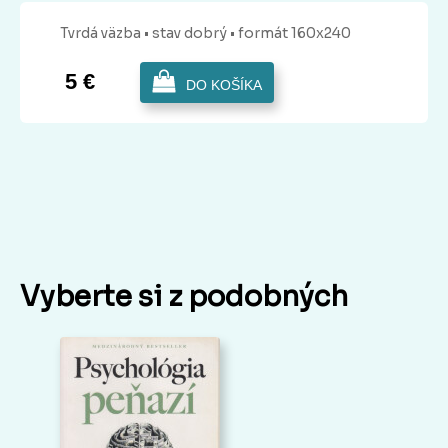
Tvrdá
väzba
• stav dobrý
• formát 160x240
5 €
DO KOŠÍKA
Vyberte si z podobných