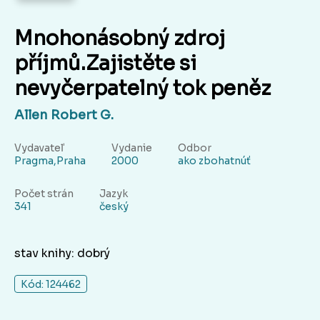
Mnohonásobný zdroj
příjmů.Zajistěte si
nevyčerpatelný tok peněz
Allen Robert G.
Vydavateľ
Vydanie
Odbor
Pragma,Praha
2000
ako zbohatnúť
Počet strán
Jazyk
341
český
stav knihy: dobrý
Kód: 124462