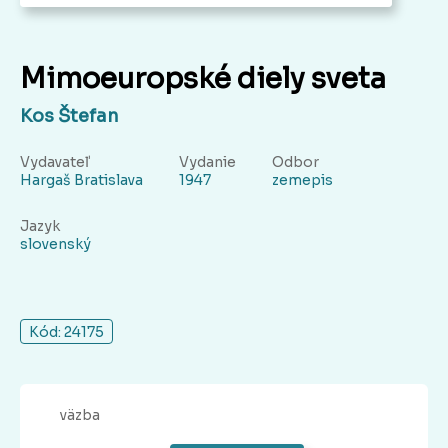
Mimoeuropské diely sveta
Kos Štefan
Vydavateľ
Vydanie
Odbor
Hargaš Bratislava
1947
zemepis
Jazyk
slovenský
Kód: 24175
väzba