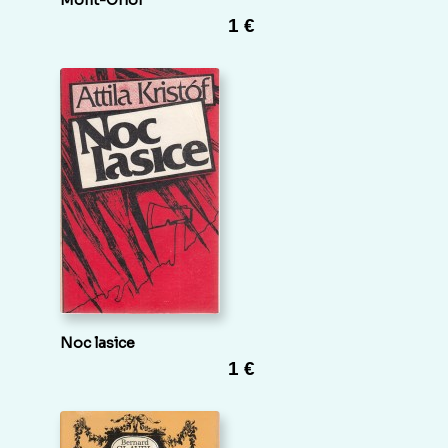
Mont-Oriol
1 €
Noc lasice
1 €