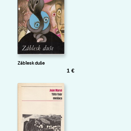
Záblesk duše
1 €