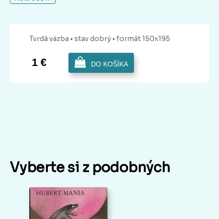
Tvrdá
väzba
• stav dobrý
• formát 150x195
1 €
DO KOŠÍKA
Vyberte si z podobných