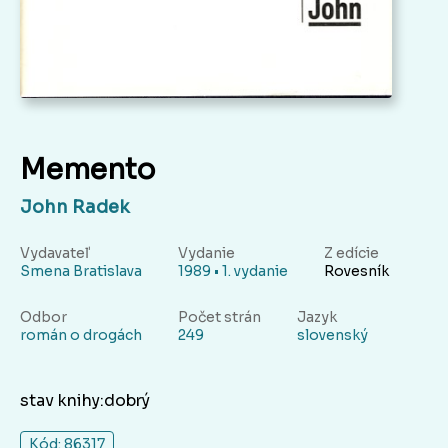
Memento
John Radek
Vydavateľ
Vydanie
Z edície
Smena Bratislava
1989 • 1. vydanie
Rovesník
Odbor
Počet strán
Jazyk
román o drogách
249
slovenský
stav knihy:dobrý
Kód: 86317