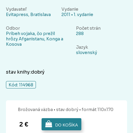
Vydavateľ
Vydanie
Evitapress, Bratislava
2011 • 1. vydanie
Odbor
Počet strán
Príbeh vojaka, čo prežil
288
hrôzy Afganistanu, Konga a
Kosova
Jazyk
slovenský
stav knihy:dobrý
Kód: 114968
Brožovaná
väzba
• stav dobrý
• formát 110x170
2 €
DO KOŠÍKA