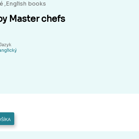
é ,English books
by Master chefs
Jazyk
anglický
OŠÍKA