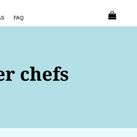
ÁS
FAQ
er chefs