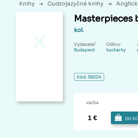
Knihy
Cudzojazyčné knihy
Anglick
➔
➔
Masterpieces 
x
kol.
Vydavateľ
Odbor
Budapest
kuchárky
Kód: 38204
väzba
1 €
DO K