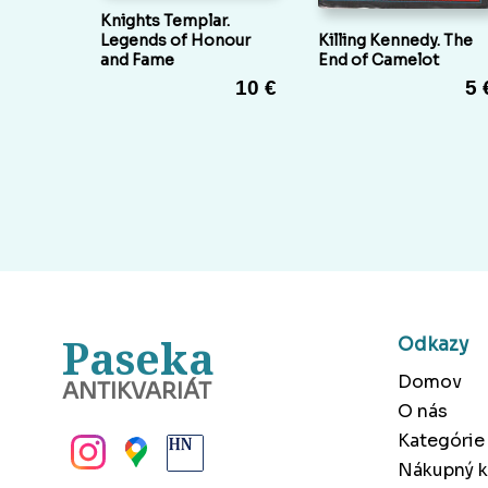
Knights Templar.
Legends of Honour
Killing Kennedy. The
and Fame
End of Camelot
10 €
5 
Paseka
Odkazy
Domov
ANTIKVARIÁT
O nás
BANSKÁ BYSTRICA
Kategórie
Nákupný k