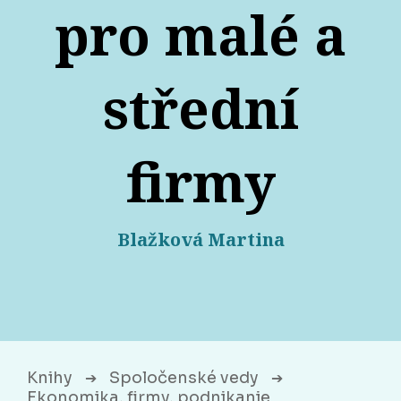
pro malé a
střední
firmy
Blažková Martina
Knihy
Spoločenské vedy
➔
➔
Ekonomika, firmy, podnikanie