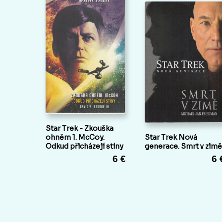
Star Trek - Zkouška
ohněm 1. McCoy.
Star Trek Nová
Odkud přicházejí stíny
generace. Smrt v zimě
6 €
6 