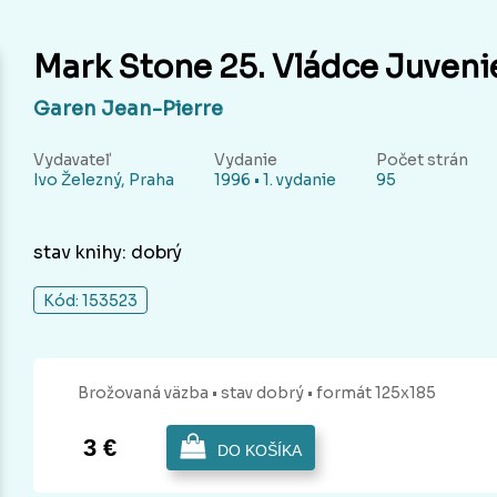
Mark Stone 25. Vládce Juveni
Garen Jean-Pierre
Vydavateľ
Vydanie
Počet strán
Ivo Železný, Praha
1996 • 1. vydanie
95
stav knihy: dobrý
Kód: 153523
Brožovaná
väzba
• stav dobrý
• formát 125x185
3 €
DO KOŠÍKA