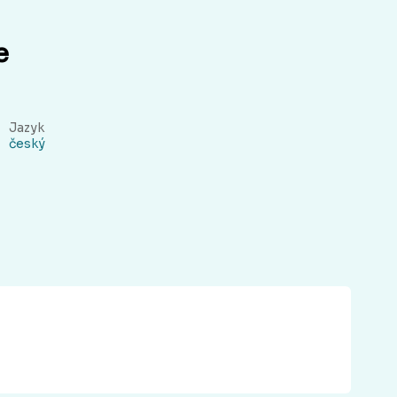
e
Jazyk
český