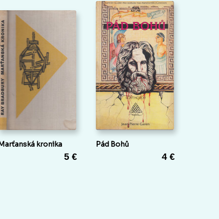
Marťanská kronika
Pád Bohů
5 €
4 €