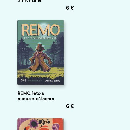
Smrt v zimě
6 €
REMO: léto s
mimozemšťanem
6 €