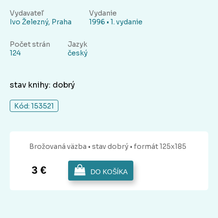
Vydavateľ
Vydanie
Ivo Železný, Praha
1996 • 1. vydanie
Počet strán
Jazyk
124
český
stav knihy: dobrý
Kód: 153521
Brožovaná
väzba
• stav dobrý
• formát 125x185
3 €
DO KOŠÍKA