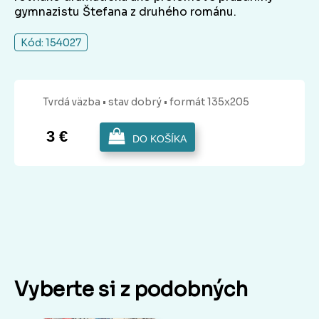
gymnazistu Štefana z druhého románu.
Kód: 154027
Tvrdá
väzba
• stav dobrý
• formát 135x205
3 €
DO KOŠÍKA
Vyberte si z podobných