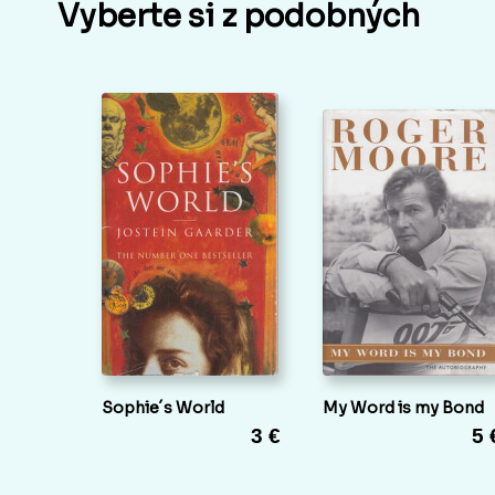
Vyberte si z podobných
Sophie´s World
My Word is my Bond
3 €
5 