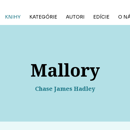
KNIHY
KATEGÓRIE
AUTORI
EDÍCIE
O N
Mallory
Chase James Hadley