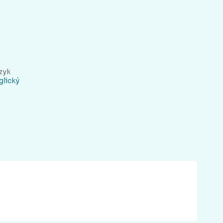
zyk
glický