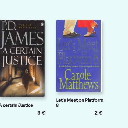
Let´s Meet on Platform
A certain Justice
8
3 €
2 €