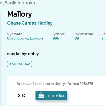
é ,English books
Mallory
Chase James Hadley
Vydavateľ
Vydanie
Počet strán
Ja
Corgi Books, London
1986
189
an
stav knihy: dobrý
Kód: 150062
Brožovaná
väzba
• stav dobrý
• formát 105x175
2 €
DO KOŠÍKA