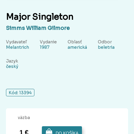
Major Singleton
Simms William Gilmore
Vydavateľ
Vydanie
Oblasť
Odbor
Melantrich
1987
americká
beletria
Jazyk
český
Kód: 13394
väzba
1 €
DO KOŠÍKA