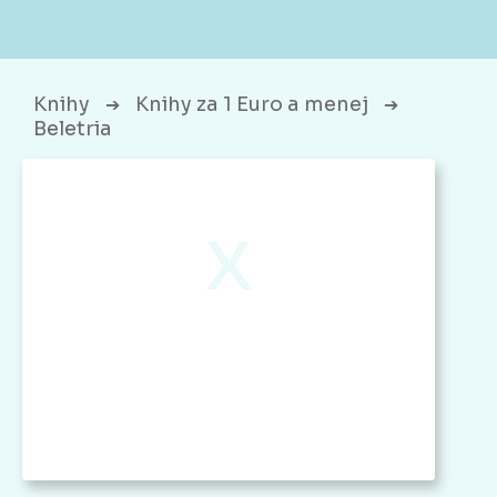
Knihy
Knihy za 1 Euro a menej
➔
➔
Beletria
x