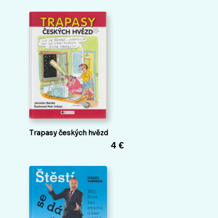
Trapasy českých hvězd
4 €