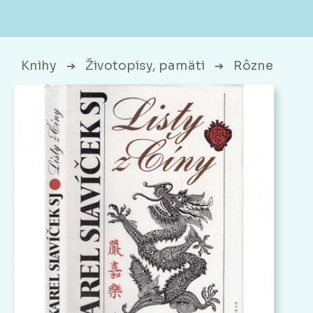
Knihy
Životopisy, pamäti
Rôzne
➔
➔