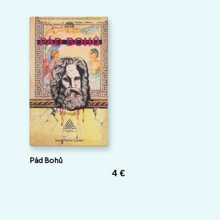
Pád Bohů
4 €