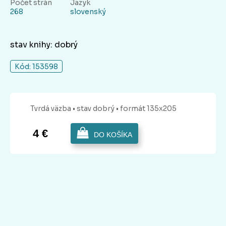
Počet strán
Jazyk
268
slovenský
stav knihy: dobrý
Kód: 153598
Tvrdá
väzba
• stav dobrý
• formát 135x205
4 €
DO KOŠÍKA