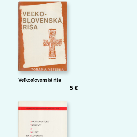
Veľkoslovenská ríša
5 €