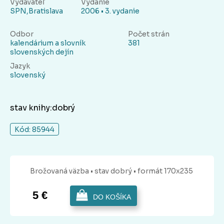
Vydavateľ
Vydanie
SPN,Bratislava
2006 • 3. vydanie
Odbor
Počet strán
kalendárium a slovník
381
slovenských dejín
Jazyk
slovenský
stav knihy:dobrý
Kód: 85944
Brožovaná
väzba
• stav dobrý
• formát 170x235
5 €
DO KOŠÍKA