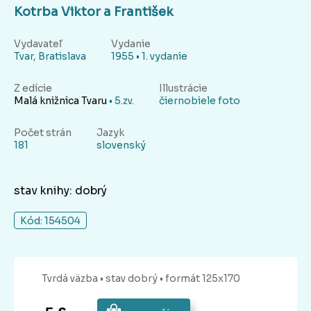
Kotrba Viktor a František
Vydavateľ
Vydanie
Tvar, Bratislava
1955 • 1. vydanie
Z edície
Illustrácie
Malá knižnica Tvaru
• 5.zv.
čiernobiele foto
Počet strán
Jazyk
181
slovenský
stav knihy: dobrý
Kód: 154504
Tvrdá
väzba
• stav dobrý
• formát 125x170