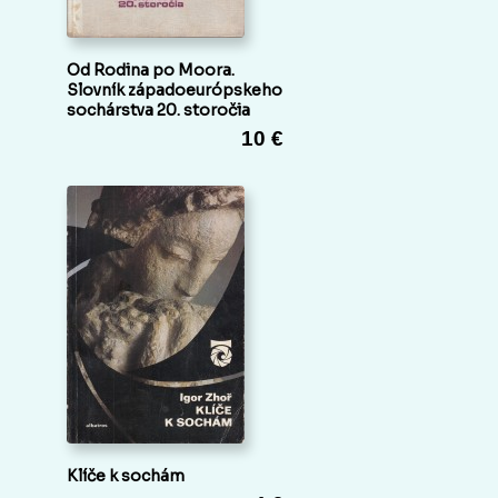
Od Rodina po Moora.
Slovník západoeurópskeho
sochárstva 20. storočia
10 €
Klíče k sochám