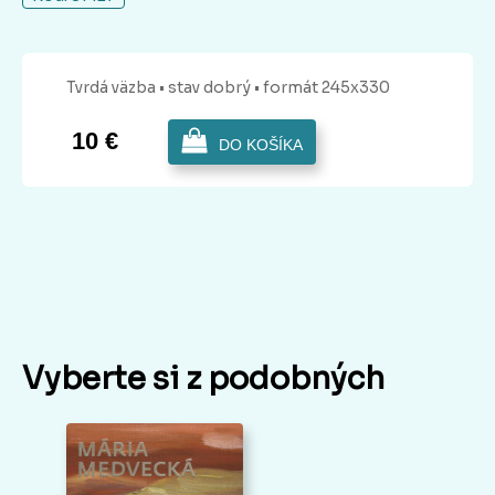
Tvrdá
väzba
• stav dobrý
• formát 245x330
10 €
DO KOŠÍKA
Vyberte si z podobných