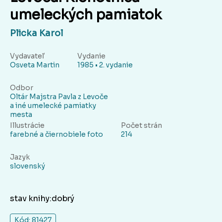
umeleckých pamiatok
Plicka Karol
Vydavateľ
Vydanie
Osveta Martin
1985 • 2. vydanie
Odbor
Oltár Majstra Pavla z Levoče
a iné umelecké pamiatky
mesta
Illustrácie
Počet strán
farebné a čiernobiele foto
214
Jazyk
slovenský
stav knihy:dobrý
Kód: 81427